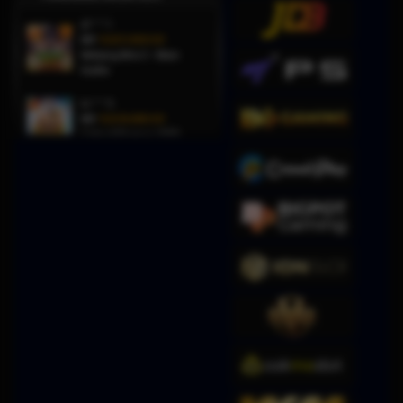
di****1
IDR
10,653,800.00
Mahjong Wins 3 – Black
Scatter
fu****3
IDR
10,636,880.00
Gates of Olympus 1000
kari****6
IDR
9,602,000.00
Gates of Olympus™
kari****6
IDR
7,914,000.00
Sugar Rush
zeusba****u
IDR
5,076,000.00
Gates of Olympus 1000
kmsu****i
IDR
3,712,000.00
Aztec Gems Deluxe™