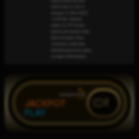
Sports pada 06-Des-
2024 dari 21.36.12
sampai 31-Des-2025
12.00.00. Selama
waktu ini, PP Virtual
Sports permainan tidak
akan tersedia. Kami
memohon maaf atas
ketidaknyamanan yang
mungkin ditimbulkan.
IDR
JACKPOT
PLAY