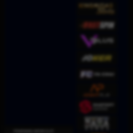
PEMENANG MESIN SLOT