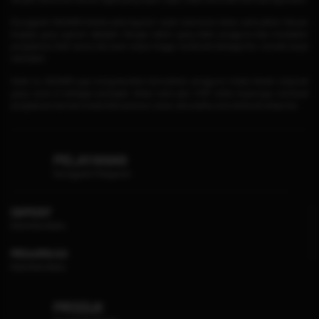
Keunggulan DESA88 terletak pada layanan cepat, keamanan akses, serta pilihan hiburan
lengkap yang nyaman dijelajahi. Dengan sistem yang stabil, pengguna bisa merasakan
pengalaman lebih lancar dari awal masuk hingga menikmati berbagai fitur menarik tanpa
hambatan.
Selain itu, DESA88 juga mengutamakan kemudahan pengguna melalui desain responsif
yang cocok di berbagai perangkat. Akses resmi jalur VVIP online terpercaya membuat
pengalaman bermain terasa lebih premium, aman, dan praktis untuk dinikmati setiap hari.
PELAYANAN
Keunggulan Pelayanan
DEPOSIT
Rata-Rata Waktu
PENARIKAN
Rata-Rata Waktu
PRODUK