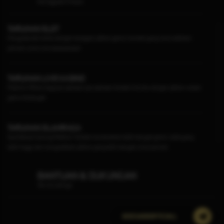
Keunggulan Produk
TARUHAN SLOT
Penyedia slot online dengan beragam pilihan game menarik yang memudahkan
pemain untuk mencapai jackpot
TARUHAN LIVE KASINO
Platform Pilihan bagi perusahaan-perusahaan terbaik di dunia, dengan pilihan variasi
game terbanyak
TARUHAN OLAHRAGA
Sportsbook Gaming Platform Terbaik menawarkan lebih banyak game, odds yang
lebih tinggi, dan menyediakan pilihan yang lebih banyak untuk pemain.
BANTUAN & DUKUNGAN
Servis Lainnya
@DESA88OFFICIALL