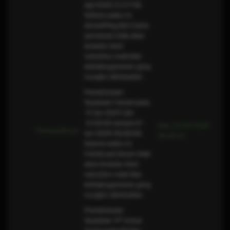
Agt-2026 23.57.58.
Selama waktu ini,
AdvantPlay Mini Game
permainan tidak akan
tersedia. Kami
memohon maaf atas
ketidaknyamanan yang
mungkin ditimbulkan.
Pemeliharaan
Terjadwal: Fairbet pada
14-Jan-2025 dari
12.00.00 sampai 01-
Rab, 25-Okt-2026
Pemberitahuan
Jan-2026 00.00.00.
06.28.10
Selama waktu ini,
Fairbet permainan tidak
akan tersedia. Kami
memohon maaf atas
ketidaknyamanan yang
mungkin ditimbulkan.
Pemeliharaan
Terjadwal: PP Virtual