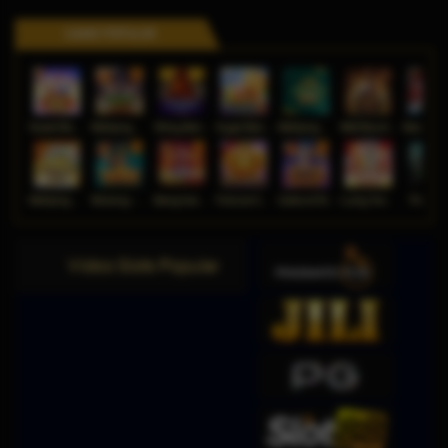
GAME POPULER
Sweet Bonanza Super Scatter
Mahjong Wins 3 – Black Scatter
Sticky Bandits Thunder Rail
Sugar Bang Bang 2
Mahjong Ways 2
Wild Bounty Showdown
Mahjong Ways
Wukong - Black Scatter
Bang Gacor 1000
Fortune Gems
Gates of Olympus Super Scatter
Lucky Twins Nexus
The Cryp
Video Slots Popular