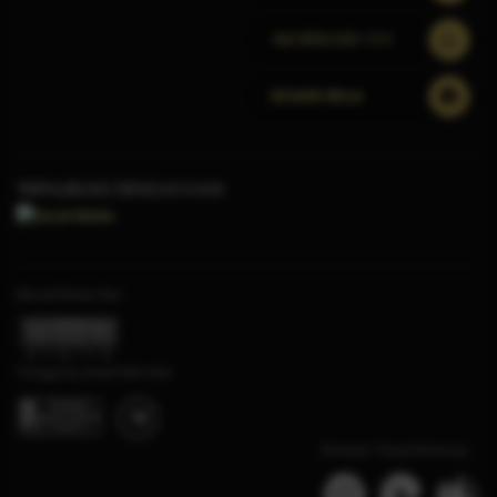
+62 859-3101-1111
DESA88 Official
TERHUBUNG DENGAN KAMI
Bersertifikasi Dari
Tanggung Jawab Bermain
Browser Yang Didukung